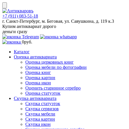
Skip
to
content
+7 (911) 083-51-18
г. Санкт-Петербург, м. Беговая, ул. Савушкина, д. 119 к.3
Купим антиквариат дорого
деньги сразу
0
руб.
Каталог
Оценка антиквариата
Оценка церковных книг
Оценка мебели по фотографии
Оценка книг
Оценка картин
Оценка икон
Оценить старинное серебро
Оценка статуэток
Скупка антиквариата
Скупка статуэток
Скупка сервизов
Скупка мебели
Скупка картин
Скупка икон