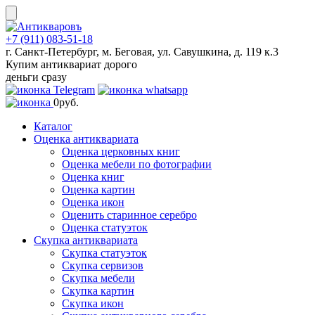
Skip
to
content
+7 (911) 083-51-18
г. Санкт-Петербург, м. Беговая, ул. Савушкина, д. 119 к.3
Купим антиквариат дорого
деньги сразу
0
руб.
Каталог
Оценка антиквариата
Оценка церковных книг
Оценка мебели по фотографии
Оценка книг
Оценка картин
Оценка икон
Оценить старинное серебро
Оценка статуэток
Скупка антиквариата
Скупка статуэток
Скупка сервизов
Скупка мебели
Скупка картин
Скупка икон