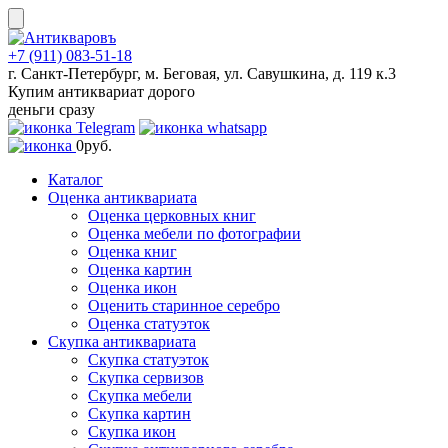
Skip
to
content
+7 (911) 083-51-18
г. Санкт-Петербург, м. Беговая, ул. Савушкина, д. 119 к.3
Купим антиквариат дорого
деньги сразу
0
руб.
Каталог
Оценка антиквариата
Оценка церковных книг
Оценка мебели по фотографии
Оценка книг
Оценка картин
Оценка икон
Оценить старинное серебро
Оценка статуэток
Скупка антиквариата
Скупка статуэток
Скупка сервизов
Скупка мебели
Скупка картин
Скупка икон