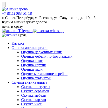
Skip
to
content
+7 (911) 083-51-18
г. Санкт-Петербург, м. Беговая, ул. Савушкина, д. 119 к.3
Купим антиквариат дорого
деньги сразу
0
руб.
Каталог
Оценка антиквариата
Оценка церковных книг
Оценка мебели по фотографии
Оценка книг
Оценка картин
Оценка икон
Оценить старинное серебро
Оценка статуэток
Скупка антиквариата
Скупка статуэток
Скупка сервизов
Скупка мебели
Скупка картин
Скупка икон