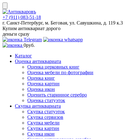
Skip
to
content
+7 (911) 083-51-18
г. Санкт-Петербург, м. Беговая, ул. Савушкина, д. 119 к.3
Купим антиквариат дорого
деньги сразу
0
руб.
Каталог
Оценка антиквариата
Оценка церковных книг
Оценка мебели по фотографии
Оценка книг
Оценка картин
Оценка икон
Оценить старинное серебро
Оценка статуэток
Скупка антиквариата
Скупка статуэток
Скупка сервизов
Скупка мебели
Скупка картин
Скупка икон