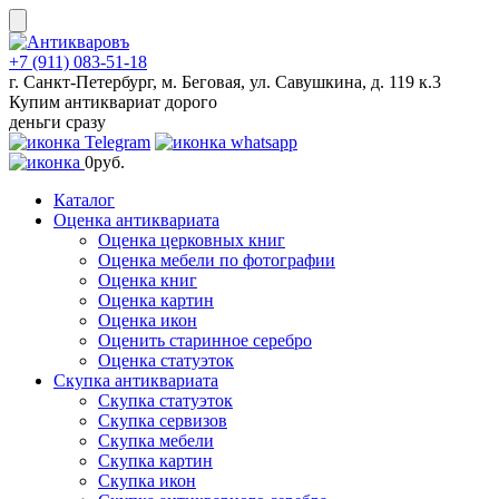
Skip
to
content
+7 (911) 083-51-18
г. Санкт-Петербург, м. Беговая, ул. Савушкина, д. 119 к.3
Купим антиквариат дорого
деньги сразу
0
руб.
Каталог
Оценка антиквариата
Оценка церковных книг
Оценка мебели по фотографии
Оценка книг
Оценка картин
Оценка икон
Оценить старинное серебро
Оценка статуэток
Скупка антиквариата
Скупка статуэток
Скупка сервизов
Скупка мебели
Скупка картин
Скупка икон