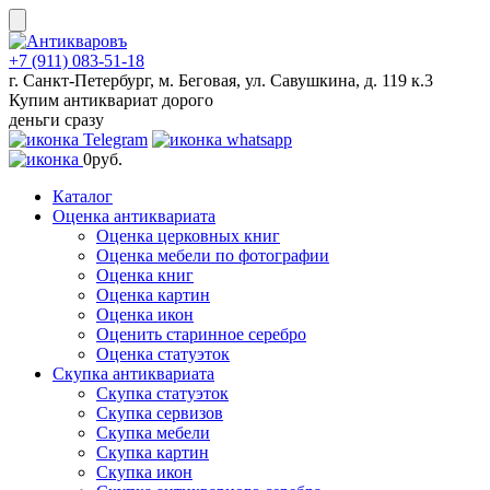
Skip
to
content
+7 (911) 083-51-18
г. Санкт-Петербург, м. Беговая, ул. Савушкина, д. 119 к.3
Купим антиквариат дорого
деньги сразу
0
руб.
Каталог
Оценка антиквариата
Оценка церковных книг
Оценка мебели по фотографии
Оценка книг
Оценка картин
Оценка икон
Оценить старинное серебро
Оценка статуэток
Скупка антиквариата
Скупка статуэток
Скупка сервизов
Скупка мебели
Скупка картин
Скупка икон