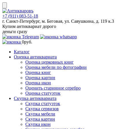
Skip
to
content
+7 (911) 083-51-18
г. Санкт-Петербург, м. Беговая, ул. Савушкина, д. 119 к.3
Купим антиквариат дорого
деньги сразу
0
руб.
Каталог
Оценка антиквариата
Оценка церковных книг
Оценка мебели по фотографии
Оценка книг
Оценка картин
Оценка икон
Оценить старинное серебро
Оценка статуэток
Скупка антиквариата
Скупка статуэток
Скупка сервизов
Скупка мебели
Скупка картин
Скупка икон