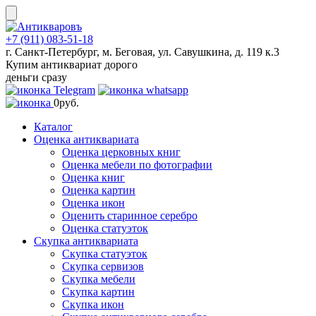
Skip
to
content
+7 (911) 083-51-18
г. Санкт-Петербург, м. Беговая, ул. Савушкина, д. 119 к.3
Купим антиквариат дорого
деньги сразу
0
руб.
Каталог
Оценка антиквариата
Оценка церковных книг
Оценка мебели по фотографии
Оценка книг
Оценка картин
Оценка икон
Оценить старинное серебро
Оценка статуэток
Скупка антиквариата
Скупка статуэток
Скупка сервизов
Скупка мебели
Скупка картин
Скупка икон