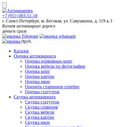
Skip
to
content
+7 (911) 083-51-18
г. Санкт-Петербург, м. Беговая, ул. Савушкина, д. 119 к.3
Купим антиквариат дорого
деньги сразу
0
руб.
Каталог
Оценка антиквариата
Оценка церковных книг
Оценка мебели по фотографии
Оценка книг
Оценка картин
Оценка икон
Оценить старинное серебро
Оценка статуэток
Скупка антиквариата
Скупка статуэток
Скупка сервизов
Скупка мебели
Скупка картин
Скупка икон