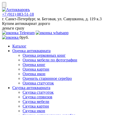
Skip
to
content
+7 (911) 083-51-18
г. Санкт-Петербург, м. Беговая, ул. Савушкина, д. 119 к.3
Купим антиквариат дорого
деньги сразу
0
руб.
Каталог
Оценка антиквариата
Оценка церковных книг
Оценка мебели по фотографии
Оценка книг
Оценка картин
Оценка икон
Оценить старинное серебро
Оценка статуэток
Скупка антиквариата
Скупка статуэток
Скупка сервизов
Скупка мебели
Скупка картин
Скупка икон