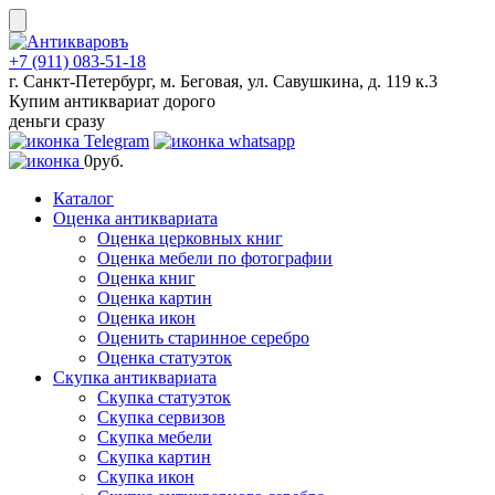
Skip
to
content
+7 (911) 083-51-18
г. Санкт-Петербург, м. Беговая, ул. Савушкина, д. 119 к.3
Купим антиквариат дорого
деньги сразу
0
руб.
Каталог
Оценка антиквариата
Оценка церковных книг
Оценка мебели по фотографии
Оценка книг
Оценка картин
Оценка икон
Оценить старинное серебро
Оценка статуэток
Скупка антиквариата
Скупка статуэток
Скупка сервизов
Скупка мебели
Скупка картин
Скупка икон