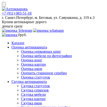
Skip
to
content
+7 (911) 083-51-18
г. Санкт-Петербург, м. Беговая, ул. Савушкина, д. 119 к.3
Купим антиквариат дорого
деньги сразу
0
руб.
Каталог
Оценка антиквариата
Оценка церковных книг
Оценка мебели по фотографии
Оценка книг
Оценка картин
Оценка икон
Оценить старинное серебро
Оценка статуэток
Скупка антиквариата
Скупка статуэток
Скупка сервизов
Скупка мебели
Скупка картин
Скупка икон