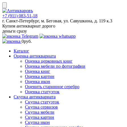
Skip
to
content
+7 (911) 083-51-18
г. Санкт-Петербург, м. Беговая, ул. Савушкина, д. 119 к.3
Купим антиквариат дорого
деньги сразу
0
руб.
Каталог
Оценка антиквариата
Оценка церковных книг
Оценка мебели по фотографии
Оценка книг
Оценка картин
Оценка икон
Оценить старинное серебро
Оценка статуэток
Скупка антиквариата
Скупка статуэток
Скупка сервизов
Скупка мебели
Скупка картин
Скупка икон