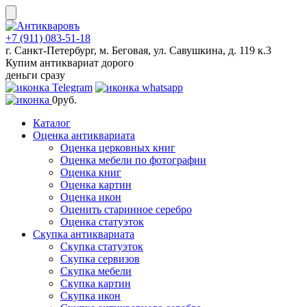
Skip
to
content
+7 (911) 083-51-18
г. Санкт-Петербург, м. Беговая, ул. Савушкина, д. 119 к.3
Купим антиквариат дорого
деньги сразу
0
руб.
Каталог
Оценка антиквариата
Оценка церковных книг
Оценка мебели по фотографии
Оценка книг
Оценка картин
Оценка икон
Оценить старинное серебро
Оценка статуэток
Скупка антиквариата
Скупка статуэток
Скупка сервизов
Скупка мебели
Скупка картин
Скупка икон