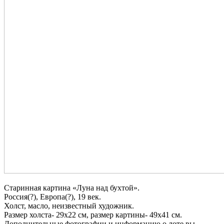
Старинная картина «Луна над бухтой».
Россия(?), Европа(?), 19 век.
Холст, масло, неизвестный художник.
Размер холста- 29х22 см, размер картины- 49х41 см.
Дополнительные фотографии и информацию о лоте вы