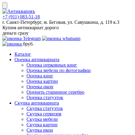
Skip
to
content
+7 (911) 083-51-18
г. Санкт-Петербург, м. Беговая, ул. Савушкина, д. 119 к.3
Купим антиквариат дорого
деньги сразу
0
руб.
Каталог
Оценка антиквариата
Оценка церковных книг
Оценка мебели по фотографии
Оценка книг
Оценка картин
Оценка икон
Оценить старинное серебро
Оценка статуэток
Скупка антиквариата
Скупка статуэток
Скупка сервизов
Скупка мебели
Скупка картин
Скупка икон