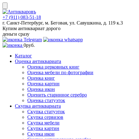
Skip
to
content
+7 (911) 083-51-18
г. Санкт-Петербург, м. Беговая, ул. Савушкина, д. 119 к.3
Купим антиквариат дорого
деньги сразу
0
руб.
Каталог
Оценка антиквариата
Оценка церковных книг
Оценка мебели по фотографии
Оценка книг
Оценка картин
Оценка икон
Оценить старинное серебро
Оценка статуэток
Скупка антиквариата
Скупка статуэток
Скупка сервизов
Скупка мебели
Скупка картин
Скупка икон