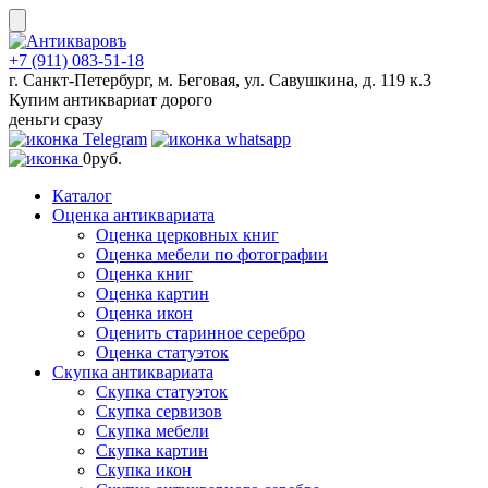
Skip
to
content
+7 (911) 083-51-18
г. Санкт-Петербург, м. Беговая, ул. Савушкина, д. 119 к.3
Купим антиквариат дорого
деньги сразу
0
руб.
Каталог
Оценка антиквариата
Оценка церковных книг
Оценка мебели по фотографии
Оценка книг
Оценка картин
Оценка икон
Оценить старинное серебро
Оценка статуэток
Скупка антиквариата
Скупка статуэток
Скупка сервизов
Скупка мебели
Скупка картин
Скупка икон