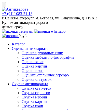
Skip
to
content
+7 (911) 083-51-18
г. Санкт-Петербург, м. Беговая, ул. Савушкина, д. 119 к.3
Купим антиквариат дорого
деньги сразу
0
руб.
Каталог
Оценка антиквариата
Оценка церковных книг
Оценка мебели по фотографии
Оценка книг
Оценка картин
Оценка икон
Оценить старинное серебро
Оценка статуэток
Скупка антиквариата
Скупка статуэток
Скупка сервизов
Скупка мебели
Скупка картин
Скупка икон