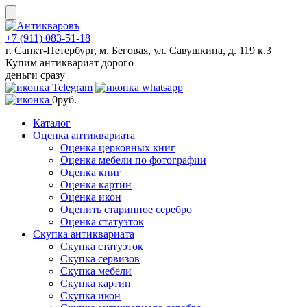
Skip
to
content
+7 (911) 083-51-18
г. Санкт-Петербург, м. Беговая, ул. Савушкина, д. 119 к.3
Купим антиквариат дорого
деньги сразу
0
руб.
Каталог
Оценка антиквариата
Оценка церковных книг
Оценка мебели по фотографии
Оценка книг
Оценка картин
Оценка икон
Оценить старинное серебро
Оценка статуэток
Скупка антиквариата
Скупка статуэток
Скупка сервизов
Скупка мебели
Скупка картин
Скупка икон