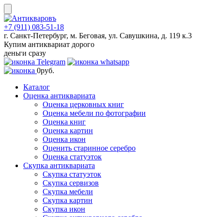
Skip
to
content
+7 (911) 083-51-18
г. Санкт-Петербург, м. Беговая, ул. Савушкина, д. 119 к.3
Купим антиквариат дорого
деньги сразу
0
руб.
Каталог
Оценка антиквариата
Оценка церковных книг
Оценка мебели по фотографии
Оценка книг
Оценка картин
Оценка икон
Оценить старинное серебро
Оценка статуэток
Скупка антиквариата
Скупка статуэток
Скупка сервизов
Скупка мебели
Скупка картин
Скупка икон