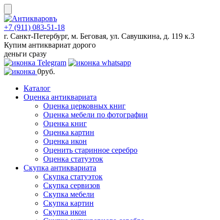
Skip
to
content
+7 (911) 083-51-18
г. Санкт-Петербург, м. Беговая, ул. Савушкина, д. 119 к.3
Купим антиквариат дорого
деньги сразу
0
руб.
Каталог
Оценка антиквариата
Оценка церковных книг
Оценка мебели по фотографии
Оценка книг
Оценка картин
Оценка икон
Оценить старинное серебро
Оценка статуэток
Скупка антиквариата
Скупка статуэток
Скупка сервизов
Скупка мебели
Скупка картин
Скупка икон