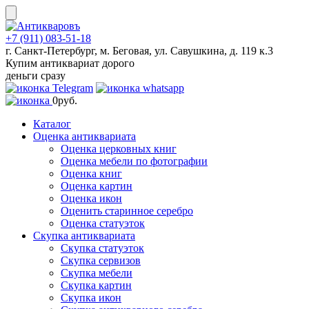
Skip
to
content
+7 (911) 083-51-18
г. Санкт-Петербург, м. Беговая, ул. Савушкина, д. 119 к.3
Купим антиквариат дорого
деньги сразу
0
руб.
Каталог
Оценка антиквариата
Оценка церковных книг
Оценка мебели по фотографии
Оценка книг
Оценка картин
Оценка икон
Оценить старинное серебро
Оценка статуэток
Скупка антиквариата
Скупка статуэток
Скупка сервизов
Скупка мебели
Скупка картин
Скупка икон