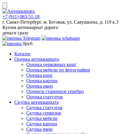
Skip
to
content
+7 (911) 083-51-18
г. Санкт-Петербург, м. Беговая, ул. Савушкина, д. 119 к.3
Купим антиквариат дорого
деньги сразу
0
руб.
Каталог
Оценка антиквариата
Оценка церковных книг
Оценка мебели по фотографии
Оценка книг
Оценка картин
Оценка икон
Оценить старинное серебро
Оценка статуэток
Скупка антиквариата
Скупка статуэток
Скупка сервизов
Скупка мебели
Скупка картин
Скупка икон