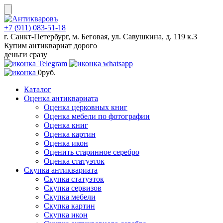
Skip
to
content
+7 (911) 083-51-18
г. Санкт-Петербург, м. Беговая, ул. Савушкина, д. 119 к.3
Купим антиквариат дорого
деньги сразу
0
руб.
Каталог
Оценка антиквариата
Оценка церковных книг
Оценка мебели по фотографии
Оценка книг
Оценка картин
Оценка икон
Оценить старинное серебро
Оценка статуэток
Скупка антиквариата
Скупка статуэток
Скупка сервизов
Скупка мебели
Скупка картин
Скупка икон