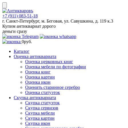
Skip
to
content
+7 (911) 083-51-18
г. Санкт-Петербург, м. Беговая, ул. Савушкина, д. 119 к.3
Купим антиквариат дорого
деньги сразу
0
руб.
Каталог
Оценка антиквариата
Оценка церковных книг
Оценка мебели по фотографии
Оценка книг
Оценка картин
Оценка икон
Оценить старинное серебро
Оценка статуэток
Скупка антиквариата
Скупка статуэток
Скупка сервизов
Скупка мебели
Скупка картин
Скупка икон