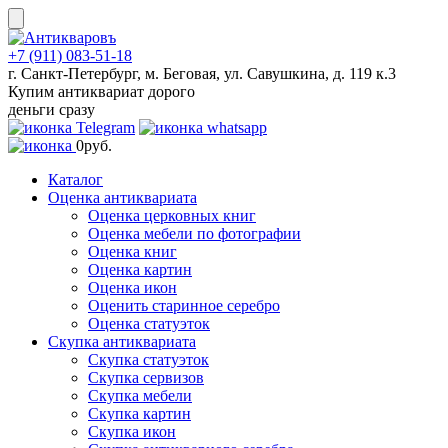
Skip
to
content
+7 (911) 083-51-18
г. Санкт-Петербург, м. Беговая, ул. Савушкина, д. 119 к.3
Купим антиквариат дорого
деньги сразу
0
руб.
Каталог
Оценка антиквариата
Оценка церковных книг
Оценка мебели по фотографии
Оценка книг
Оценка картин
Оценка икон
Оценить старинное серебро
Оценка статуэток
Скупка антиквариата
Скупка статуэток
Скупка сервизов
Скупка мебели
Скупка картин
Скупка икон