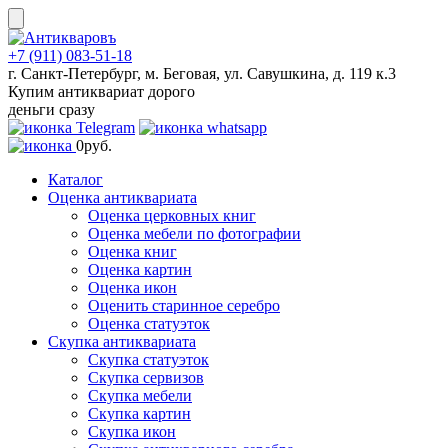
Skip
to
content
+7 (911) 083-51-18
г. Санкт-Петербург, м. Беговая, ул. Савушкина, д. 119 к.3
Купим антиквариат дорого
деньги сразу
0
руб.
Каталог
Оценка антиквариата
Оценка церковных книг
Оценка мебели по фотографии
Оценка книг
Оценка картин
Оценка икон
Оценить старинное серебро
Оценка статуэток
Скупка антиквариата
Скупка статуэток
Скупка сервизов
Скупка мебели
Скупка картин
Скупка икон