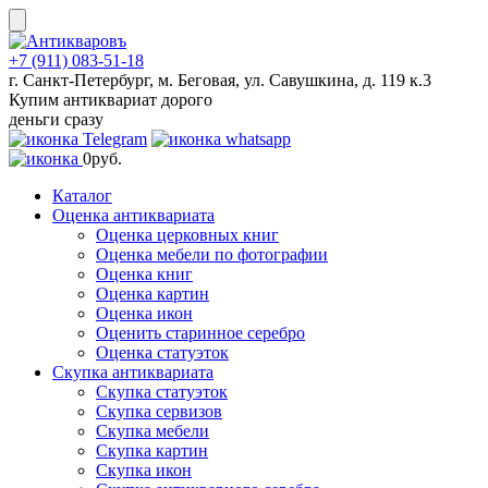
Skip
to
content
+7 (911) 083-51-18
г. Санкт-Петербург, м. Беговая, ул. Савушкина, д. 119 к.3
Купим антиквариат дорого
деньги сразу
0
руб.
Каталог
Оценка антиквариата
Оценка церковных книг
Оценка мебели по фотографии
Оценка книг
Оценка картин
Оценка икон
Оценить старинное серебро
Оценка статуэток
Скупка антиквариата
Скупка статуэток
Скупка сервизов
Скупка мебели
Скупка картин
Скупка икон