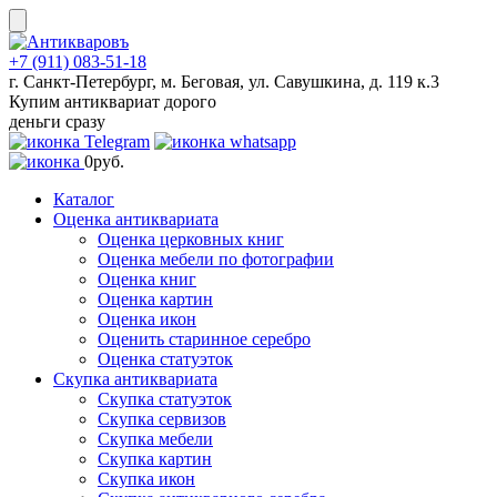
Skip
to
content
+7 (911) 083-51-18
г. Санкт-Петербург, м. Беговая, ул. Савушкина, д. 119 к.3
Купим антиквариат дорого
деньги сразу
0
руб.
Каталог
Оценка антиквариата
Оценка церковных книг
Оценка мебели по фотографии
Оценка книг
Оценка картин
Оценка икон
Оценить старинное серебро
Оценка статуэток
Скупка антиквариата
Скупка статуэток
Скупка сервизов
Скупка мебели
Скупка картин
Скупка икон