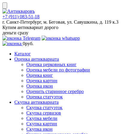
Skip
to
content
+7 (911) 083-51-18
г. Санкт-Петербург, м. Беговая, ул. Савушкина, д. 119 к.3
Купим антиквариат дорого
деньги сразу
0
руб.
Каталог
Оценка антиквариата
Оценка церковных книг
Оценка мебели по фотографии
Оценка книг
Оценка картин
Оценка икон
Оценить старинное серебро
Оценка статуэток
Скупка антиквариата
Скупка статуэток
Скупка сервизов
Скупка мебели
Скупка картин
Скупка икон