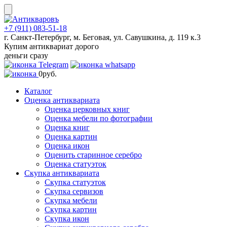
Skip
to
content
+7 (911) 083-51-18
г. Санкт-Петербург, м. Беговая, ул. Савушкина, д. 119 к.3
Купим антиквариат дорого
деньги сразу
0
руб.
Каталог
Оценка антиквариата
Оценка церковных книг
Оценка мебели по фотографии
Оценка книг
Оценка картин
Оценка икон
Оценить старинное серебро
Оценка статуэток
Скупка антиквариата
Скупка статуэток
Скупка сервизов
Скупка мебели
Скупка картин
Скупка икон