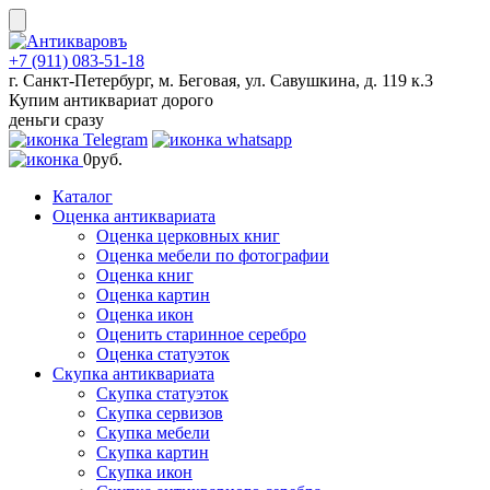
Skip
to
content
+7 (911) 083-51-18
г. Санкт-Петербург, м. Беговая, ул. Савушкина, д. 119 к.3
Купим антиквариат дорого
деньги сразу
0
руб.
Каталог
Оценка антиквариата
Оценка церковных книг
Оценка мебели по фотографии
Оценка книг
Оценка картин
Оценка икон
Оценить старинное серебро
Оценка статуэток
Скупка антиквариата
Скупка статуэток
Скупка сервизов
Скупка мебели
Скупка картин
Скупка икон