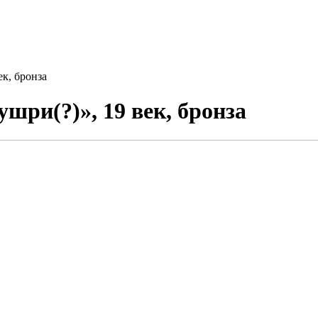
к, бронза
шри(?)», 19 век, бронза