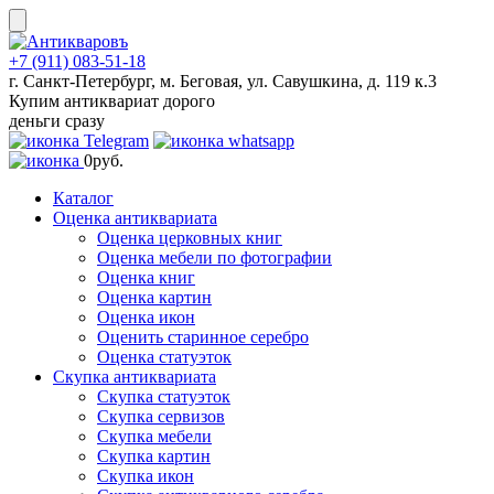
Skip
to
content
+7 (911) 083-51-18
г. Санкт-Петербург, м. Беговая, ул. Савушкина, д. 119 к.3
Купим антиквариат дорого
деньги сразу
0
руб.
Каталог
Оценка антиквариата
Оценка церковных книг
Оценка мебели по фотографии
Оценка книг
Оценка картин
Оценка икон
Оценить старинное серебро
Оценка статуэток
Скупка антиквариата
Скупка статуэток
Скупка сервизов
Скупка мебели
Скупка картин
Скупка икон