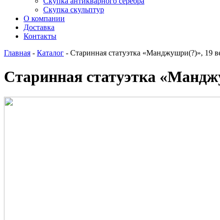
Скупка антикварного серебра
Скупка скульптур
О компании
Доставка
Контакты
Главная
-
Каталог
-
Старинная статуэтка «Манджушри(?)», 19 ве
Старинная статуэтка «Манджу