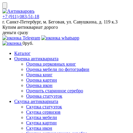
Skip
to
content
+7 (911) 083-51-18
г. Санкт-Петербург, м. Беговая, ул. Савушкина, д. 119 к.3
Купим антиквариат дорого
деньги сразу
0
руб.
Каталог
Оценка антиквариата
Оценка церковных книг
Оценка мебели по фотографии
Оценка книг
Оценка картин
Оценка икон
Оценить старинное серебро
Оценка статуэток
Скупка антиквариата
Скупка статуэток
Скупка сервизов
Скупка мебели
Скупка картин
Скупка икон