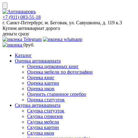
Skip
to
content
+7 (911) 083-51-18
г. Санкт-Петербург, м. Беговая, ул. Савушкина, д. 119 к.3
Купим антиквариат дорого
деньги сразу
0
руб.
Каталог
Оценка антиквариата
Оценка церковных книг
Оценка мебели по фотографии
Оценка книг
Оценка картин
Оценка икон
Оценить старинное серебро
Оценка статуэток
Скупка антиквариата
Скупка статуэток
Скупка сервизов
Скупка мебели
Скупка картин
Скупка икон