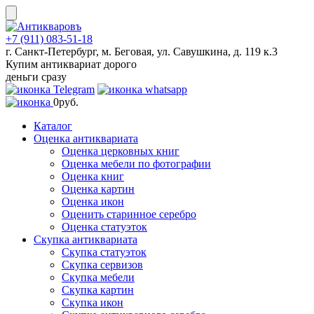
Skip
to
content
+7 (911) 083-51-18
г. Санкт-Петербург, м. Беговая, ул. Савушкина, д. 119 к.3
Купим антиквариат дорого
деньги сразу
0
руб.
Каталог
Оценка антиквариата
Оценка церковных книг
Оценка мебели по фотографии
Оценка книг
Оценка картин
Оценка икон
Оценить старинное серебро
Оценка статуэток
Скупка антиквариата
Скупка статуэток
Скупка сервизов
Скупка мебели
Скупка картин
Скупка икон