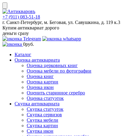
Skip
to
content
+7 (911) 083-51-18
г. Санкт-Петербург, м. Беговая, ул. Савушкина, д. 119 к.3
Купим антиквариат дорого
деньги сразу
0
руб.
Каталог
Оценка антиквариата
Оценка церковных книг
Оценка мебели по фотографии
Оценка книг
Оценка картин
Оценка икон
Оценить старинное серебро
Оценка статуэток
Скупка антиквариата
Скупка статуэток
Скупка сервизов
Скупка мебели
Скупка картин
Скупка икон