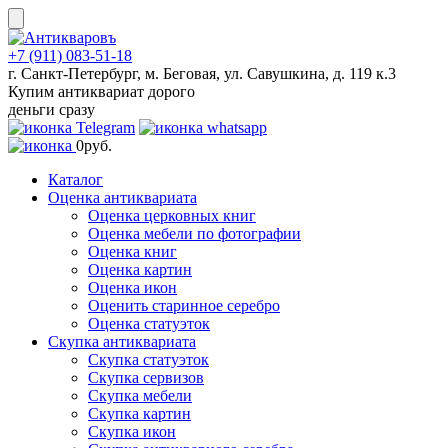
Skip
to
content
+7 (911) 083-51-18
г. Санкт-Петербург, м. Беговая, ул. Савушкина, д. 119 к.3
Купим антиквариат дорого
деньги сразу
0
руб.
Каталог
Оценка антиквариата
Оценка церковных книг
Оценка мебели по фотографии
Оценка книг
Оценка картин
Оценка икон
Оценить старинное серебро
Оценка статуэток
Скупка антиквариата
Скупка статуэток
Скупка сервизов
Скупка мебели
Скупка картин
Скупка икон