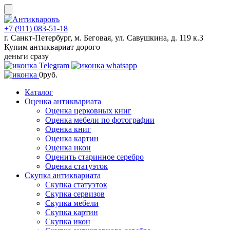
Skip
to
content
+7 (911) 083-51-18
г. Санкт-Петербург, м. Беговая, ул. Савушкина, д. 119 к.3
Купим антиквариат дорого
деньги сразу
0
руб.
Каталог
Оценка антиквариата
Оценка церковных книг
Оценка мебели по фотографии
Оценка книг
Оценка картин
Оценка икон
Оценить старинное серебро
Оценка статуэток
Скупка антиквариата
Скупка статуэток
Скупка сервизов
Скупка мебели
Скупка картин
Скупка икон