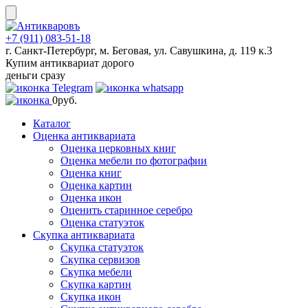
Skip
to
content
+7 (911) 083-51-18
г. Санкт-Петербург, м. Беговая, ул. Савушкина, д. 119 к.3
Купим антиквариат дорого
деньги сразу
0
руб.
Каталог
Оценка антиквариата
Оценка церковных книг
Оценка мебели по фотографии
Оценка книг
Оценка картин
Оценка икон
Оценить старинное серебро
Оценка статуэток
Скупка антиквариата
Скупка статуэток
Скупка сервизов
Скупка мебели
Скупка картин
Скупка икон