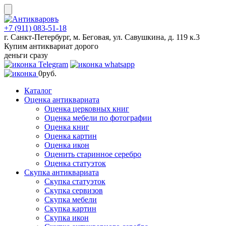
Skip
to
content
+7 (911) 083-51-18
г. Санкт-Петербург, м. Беговая, ул. Савушкина, д. 119 к.3
Купим антиквариат дорого
деньги сразу
0
руб.
Каталог
Оценка антиквариата
Оценка церковных книг
Оценка мебели по фотографии
Оценка книг
Оценка картин
Оценка икон
Оценить старинное серебро
Оценка статуэток
Скупка антиквариата
Скупка статуэток
Скупка сервизов
Скупка мебели
Скупка картин
Скупка икон