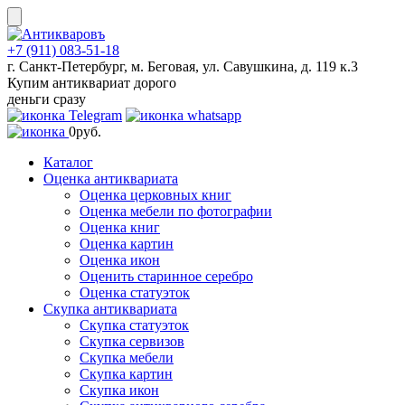
Skip
to
content
+7 (911) 083-51-18
г. Санкт-Петербург, м. Беговая, ул. Савушкина, д. 119 к.3
Купим антиквариат дорого
деньги сразу
0
руб.
Каталог
Оценка антиквариата
Оценка церковных книг
Оценка мебели по фотографии
Оценка книг
Оценка картин
Оценка икон
Оценить старинное серебро
Оценка статуэток
Скупка антиквариата
Скупка статуэток
Скупка сервизов
Скупка мебели
Скупка картин
Скупка икон