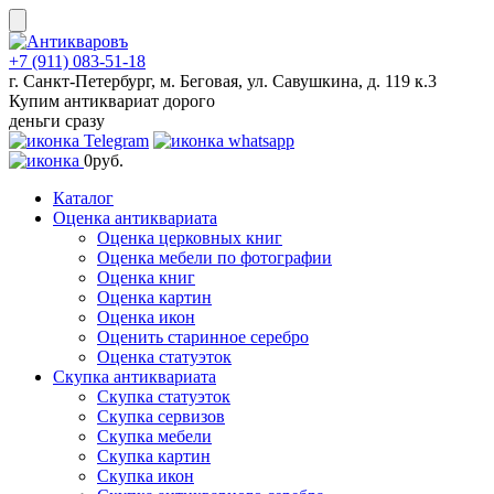
Skip
to
content
+7 (911) 083-51-18
г. Санкт-Петербург, м. Беговая, ул. Савушкина, д. 119 к.3
Купим антиквариат дорого
деньги сразу
0
руб.
Каталог
Оценка антиквариата
Оценка церковных книг
Оценка мебели по фотографии
Оценка книг
Оценка картин
Оценка икон
Оценить старинное серебро
Оценка статуэток
Скупка антиквариата
Скупка статуэток
Скупка сервизов
Скупка мебели
Скупка картин
Скупка икон