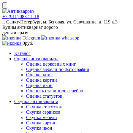
Skip
to
content
+7 (911) 083-51-18
г. Санкт-Петербург, м. Беговая, ул. Савушкина, д. 119 к.3
Купим антиквариат дорого
деньги сразу
0
руб.
Каталог
Оценка антиквариата
Оценка церковных книг
Оценка мебели по фотографии
Оценка книг
Оценка картин
Оценка икон
Оценить старинное серебро
Оценка статуэток
Скупка антиквариата
Скупка статуэток
Скупка сервизов
Скупка мебели
Скупка картин
Скупка икон