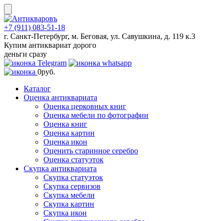
Skip
to
content
+7 (911) 083-51-18
г. Санкт-Петербург, м. Беговая, ул. Савушкина, д. 119 к.3
Купим антиквариат дорого
деньги сразу
0
руб.
Каталог
Оценка антиквариата
Оценка церковных книг
Оценка мебели по фотографии
Оценка книг
Оценка картин
Оценка икон
Оценить старинное серебро
Оценка статуэток
Скупка антиквариата
Скупка статуэток
Скупка сервизов
Скупка мебели
Скупка картин
Скупка икон