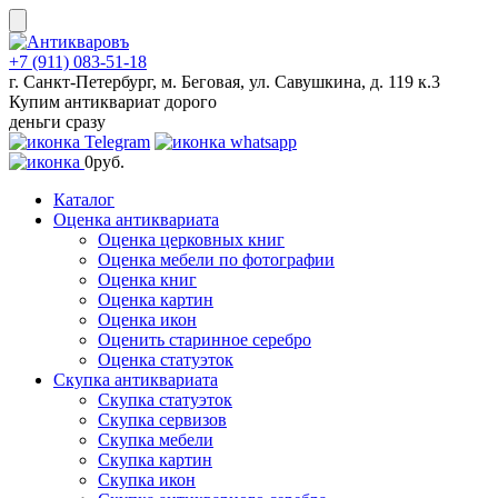
Skip
to
content
+7 (911) 083-51-18
г. Санкт-Петербург, м. Беговая, ул. Савушкина, д. 119 к.3
Купим антиквариат дорого
деньги сразу
0
руб.
Каталог
Оценка антиквариата
Оценка церковных книг
Оценка мебели по фотографии
Оценка книг
Оценка картин
Оценка икон
Оценить старинное серебро
Оценка статуэток
Скупка антиквариата
Скупка статуэток
Скупка сервизов
Скупка мебели
Скупка картин
Скупка икон