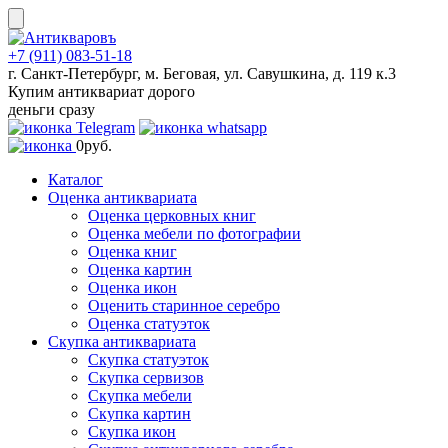
Skip
to
content
+7 (911) 083-51-18
г. Санкт-Петербург, м. Беговая, ул. Савушкина, д. 119 к.3
Купим антиквариат дорого
деньги сразу
0
руб.
Каталог
Оценка антиквариата
Оценка церковных книг
Оценка мебели по фотографии
Оценка книг
Оценка картин
Оценка икон
Оценить старинное серебро
Оценка статуэток
Скупка антиквариата
Скупка статуэток
Скупка сервизов
Скупка мебели
Скупка картин
Скупка икон