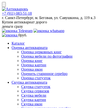
Skip
to
content
+7 (911) 083-51-18
г. Санкт-Петербург, м. Беговая, ул. Савушкина, д. 119 к.3
Купим антиквариат дорого
деньги сразу
0
руб.
Каталог
Оценка антиквариата
Оценка церковных книг
Оценка мебели по фотографии
Оценка книг
Оценка картин
Оценка икон
Оценить старинное серебро
Оценка статуэток
Скупка антиквариата
Скупка статуэток
Скупка сервизов
Скупка мебели
Скупка картин
Скупка икон