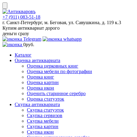
Skip
to
content
+7 (911) 083-51-18
г. Санкт-Петербург, м. Беговая, ул. Савушкина, д. 119 к.3
Купим антиквариат дорого
деньги сразу
0
руб.
Каталог
Оценка антиквариата
Оценка церковных книг
Оценка мебели по фотографии
Оценка книг
Оценка картин
Оценка икон
Оценить старинное серебро
Оценка статуэток
Скупка антиквариата
Скупка статуэток
Скупка сервизов
Скупка мебели
Скупка картин
Скупка икон